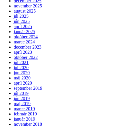
december 2025
november 2025
august 2025
júl 2025
jún 2025
apríl 2025
január 2025
október 2024
marec 2024
december 2023
apríl 2023
október 2022
júl 2021
júl 2020
jún 2020
máj 2020
apríl 2020
september 2019
júl 2019
jún 2019
máj 2019
marec 2019
február 2019
január 2019
november 2018