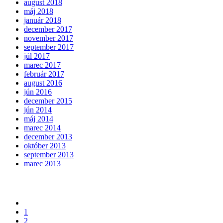
august 2018
máj 2018
január 2018
december 2017
november 2017
september 2017
júl 2017
marec 2017
február 2017
august 2016
jún 2016
december 2015
jún 2014
máj 2014
marec 2014
december 2013
október 2013
september 2013
marec 2013
1
2