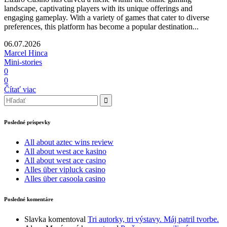
landscape, captivating players with its unique offerings and
engaging gameplay. With a variety of games that cater to diverse
preferences, this platform has become a popular destination...
06.07.2026
Marcel Hinca
Mini-stories
0
0
Čítať viac
Posledné príspevky
All about aztec wins review
All about west ace kasino
All about west ace casino
Alles über vipluck casino
Alles über casoola casino
Posledné komentáre
Slavka
komentoval
Tri autorky, tri výstavy. Máj patril tvorbe.