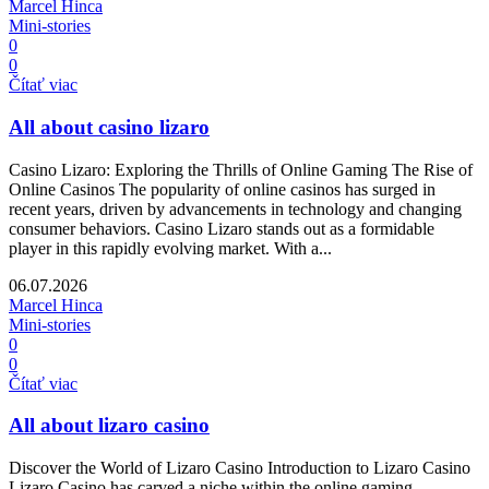
Marcel Hinca
Mini-stories
0
0
Čítať viac
All about casino lizaro
Casino Lizaro: Exploring the Thrills of Online Gaming The Rise of
Online Casinos The popularity of online casinos has surged in
recent years, driven by advancements in technology and changing
consumer behaviors. Casino Lizaro stands out as a formidable
player in this rapidly evolving market. With a...
06.07.2026
Marcel Hinca
Mini-stories
0
0
Čítať viac
All about lizaro casino
Discover the World of Lizaro Casino Introduction to Lizaro Casino
Lizaro Casino has carved a niche within the online gaming