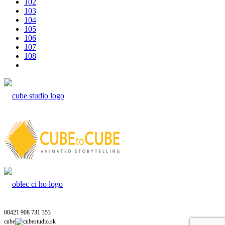
102
103
104
105
106
107
108
00421 908 731 353
cube
cubestudio.sk