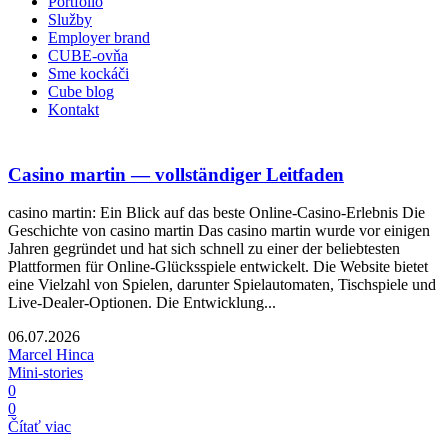
Portfólio
Služby
Employer brand
CUBE-ovňa
Sme kockáči
Cube blog
Kontakt
Casino martin — vollständiger Leitfaden
casino martin: Ein Blick auf das beste Online-Casino-Erlebnis Die
Geschichte von casino martin Das casino martin wurde vor einigen
Jahren gegründet und hat sich schnell zu einer der beliebtesten
Plattformen für Online-Glücksspiele entwickelt. Die Website bietet
eine Vielzahl von Spielen, darunter Spielautomaten, Tischspiele und
Live-Dealer-Optionen. Die Entwicklung...
06.07.2026
Marcel Hinca
Mini-stories
0
0
Čítať viac