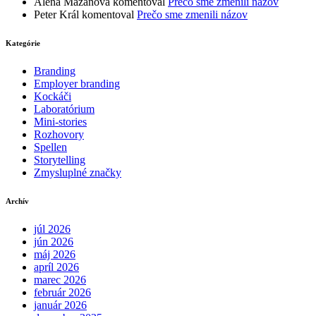
Alena Mazánová
komentoval
Prečo sme zmenili názov
Peter Král
komentoval
Prečo sme zmenili názov
Kategórie
Branding
Employer branding
Kockáči
Laboratórium
Mini-stories
Rozhovory
Spellen
Storytelling
Zmysluplné značky
Archív
júl 2026
jún 2026
máj 2026
apríl 2026
marec 2026
február 2026
január 2026