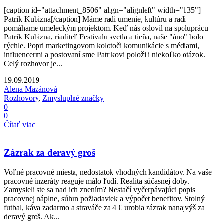
[caption id="attachment_8506" align="alignleft" width="135"]
Patrik Kubizna[/caption] Máme radi umenie, kultúru a radi
pomáhame umeleckým projektom. Keď nás oslovil na spoluprácu
Patrik Kubizna, riaditeľ Festivalu svetla a tieňa, naše "áno" bolo
rýchle. Popri marketingovom kolotoči komunikácie s médiami,
influencermi a postovaní sme Patrikovi položili niekoľko otázok.
Celý rozhovor je...
19.09.2019
Alena Mazánová
Rozhovory
,
Zmysluplné značky
0
0
Čítať viac
Zázrak za deravý groš
Voľné pracovné miesta, nedostatok vhodných kandidátov. Na vaše
pracovné inzeráty reaguje málo ľudí. Realita súčasnej doby.
Zamysleli ste sa nad ich znením? Nestačí vyčerpávajúci popis
pracovnej náplne, súhrn požiadaviek a výpočet benefitov. Stolný
futbal, káva zadarmo a straváče za 4 € urobia zázrak nanajvýš za
deravý groš. Ak...