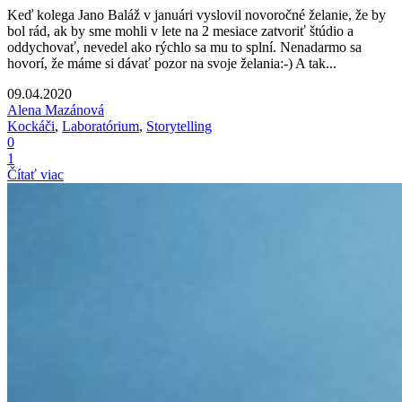
Keď kolega Jano Baláž v januári vyslovil novoročné želanie, že by
bol rád, ak by sme mohli v lete na 2 mesiace zatvoriť štúdio a
oddychovať, nevedel ako rýchlo sa mu to splní. Nenadarmo sa
hovorí, že máme si dávať pozor na svoje želania:-) A tak...
09.04.2020
Alena Mazánová
Kockáči
,
Laboratórium
,
Storytelling
0
1
Čítať viac