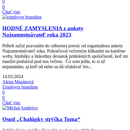
0
0
Čítať viac
HODNÉ ZAMYSLENIA z ankety
Najzamestnávateľ roka 2023
Príbeh začal pozvaním do odbornej poroty od organizátora ankety
Najzamestnávateľ roka. Pokračoval večerným klikaním na kariérne
weby, fejsbúky a linkediny desiatok pridelených spoločností, keď mi
manžel podsúval pod nos večeru. Čo som jedla, to si už
nepamätám, aj keď od neho sa dá očakávať len...
14.03.2024
Alena Mazánová
Employer branding
0
0
Čítať viac
Osud „Chalúpky strýčka Toma“