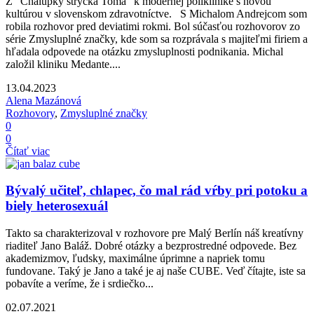
Z "Chalúpky strýčka Toma" k modernej poliklinike s novou
kultúrou v slovenskom zdravotníctve. S Michalom Andrejcom som
robila rozhovor pred deviatimi rokmi. Bol súčasťou rozhovorov zo
série Zmysluplné značky, kde som sa rozprávala s majiteľmi firiem a
hľadala odpovede na otázku zmysluplnosti podnikania. Michal
založil kliniku Medante....
13.04.2023
Alena Mazánová
Rozhovory
,
Zmysluplné značky
0
0
Čítať viac
Bývalý učiteľ, chlapec, čo mal rád vŕby pri potoku a
biely heterosexuál
Takto sa charakterizoval v rozhovore pre Malý Berlín náš kreatívny
riaditeľ Jano Baláž. Dobré otázky a bezprostredné odpovede. Bez
akademizmov, ľudsky, maximálne úprimne a napriek tomu
fundovane. Taký je Jano a také je aj naše CUBE. Veď čítajte, iste sa
pobavíte a veríme, že i srdiečko...
02.07.2021