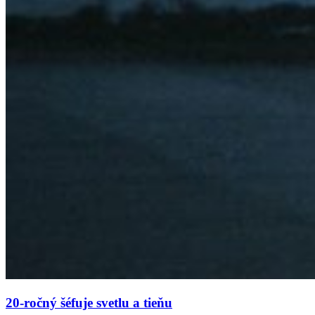
20-ročný šéfuje svetlu a tieňu