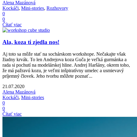
Alena Mazánová
Kockáči
,
Mini-stories
,
Rozhovory
0
0
Čítať viac
Ala, koza ti zjedla nos!
Aj toto sa môže stať na sochárskom workshope. Nečakajte však
žiadny krvák. To len Andrejova koza Guča je veľká gurmánka a
rada si pochutí na modelárskej hline. Andrej Haršány, okrem toho,
že má pažravú kozu, je veľmi inšpiratívny umelec a usmievavý
príjemný človek. Jeho tvorbu môžete poznať...
21.07.2020
Alena Mazánová
Kockáči
,
Mini-stories
0
0
Čítať viac