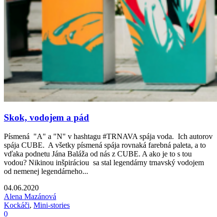
Skok, vodojem a pád
Písmená "A" a "N" v hashtagu #TRNAVA spája voda. Ich autorov
spája CUBE. A všetky písmená spája rovnaká farebná paleta, a to
vďaka podnetu Jána Baláža od nás z CUBE. A ako je to s tou
vodou? Nikinou inšpiráciou sa stal legendárny trnavský vodojem
od nemenej legendárneho...
04.06.2020
Alena Mazánová
Kockáči
,
Mini-stories
0