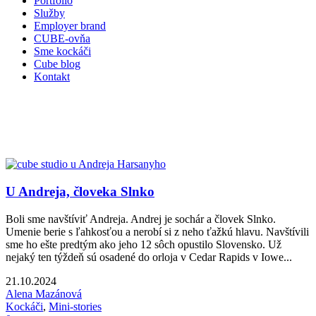
Portfólio
Služby
Employer brand
CUBE-ovňa
Sme kockáči
Cube blog
Kontakt
U Andreja, človeka Slnko
Boli sme navštíviť Andreja. Andrej je sochár a človek Slnko.
Umenie berie s ľahkosťou a nerobí si z neho ťažkú hlavu. Navštívili
sme ho ešte predtým ako jeho 12 sôch opustilo Slovensko. Už
nejaký ten týždeň sú osadené do orloja v Cedar Rapids v Iowe...
21.10.2024
Alena Mazánová
Kockáči
,
Mini-stories