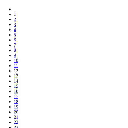
1
2
3
4
5
6
7
8
9
10
11
12
13
14
15
16
17
18
19
20
21
22
23