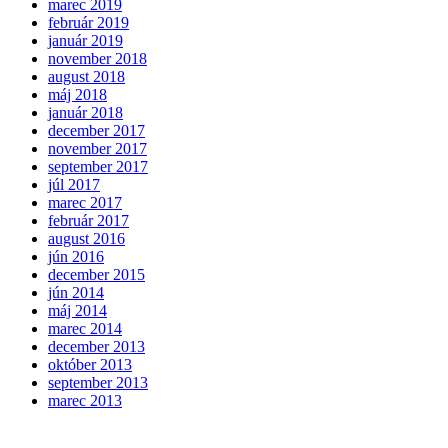
marec 2019
február 2019
január 2019
november 2018
august 2018
máj 2018
január 2018
december 2017
november 2017
september 2017
júl 2017
marec 2017
február 2017
august 2016
jún 2016
december 2015
jún 2014
máj 2014
marec 2014
december 2013
október 2013
september 2013
marec 2013