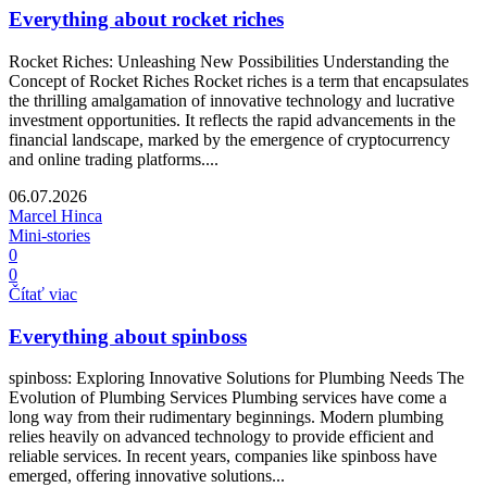
Everything about rocket riches
Rocket Riches: Unleashing New Possibilities Understanding the
Concept of Rocket Riches Rocket riches is a term that encapsulates
the thrilling amalgamation of innovative technology and lucrative
investment opportunities. It reflects the rapid advancements in the
financial landscape, marked by the emergence of cryptocurrency
and online trading platforms....
06.07.2026
Marcel Hinca
Mini-stories
0
0
Čítať viac
Everything about spinboss
spinboss: Exploring Innovative Solutions for Plumbing Needs The
Evolution of Plumbing Services Plumbing services have come a
long way from their rudimentary beginnings. Modern plumbing
relies heavily on advanced technology to provide efficient and
reliable services. In recent years, companies like spinboss have
emerged, offering innovative solutions...