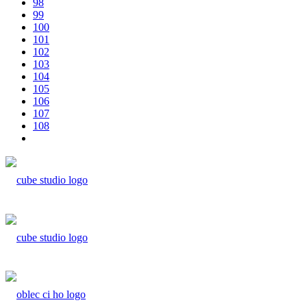
98
99
100
101
102
103
104
105
106
107
108