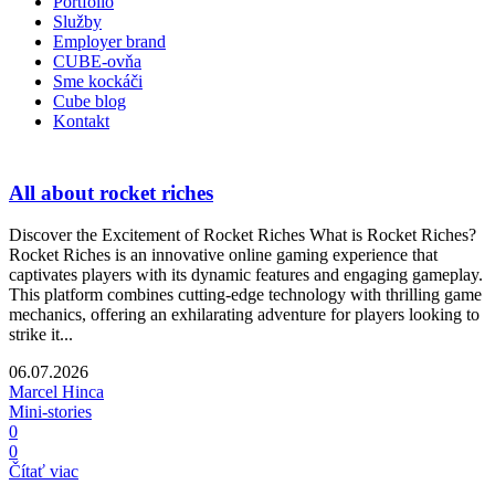
Portfólio
Služby
Employer brand
CUBE-ovňa
Sme kockáči
Cube blog
Kontakt
All about rocket riches
Discover the Excitement of Rocket Riches What is Rocket Riches?
Rocket Riches is an innovative online gaming experience that
captivates players with its dynamic features and engaging gameplay.
This platform combines cutting-edge technology with thrilling game
mechanics, offering an exhilarating adventure for players looking to
strike it...
06.07.2026
Marcel Hinca
Mini-stories
0
0
Čítať viac