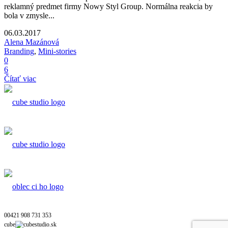
reklamný predmet firmy Nowy Styl Group. Normálna reakcia by
bola v zmysle...
06.03.2017
Alena Mazánová
Branding
,
Mini-stories
0
6
Čítať viac
00421 908 731 353
cube
cubestudio.sk