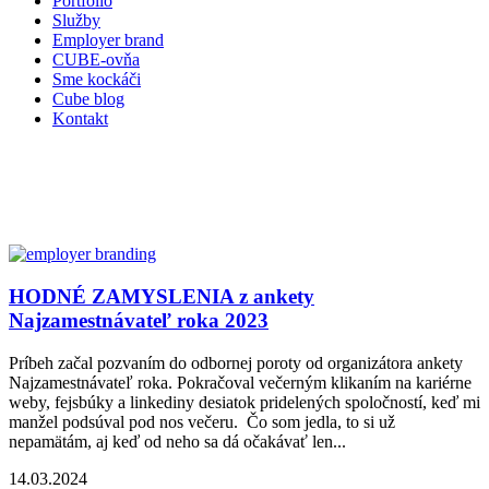
Portfólio
Služby
Employer brand
CUBE-ovňa
Sme kockáči
Cube blog
Kontakt
HODNÉ ZAMYSLENIA z ankety
Najzamestnávateľ roka 2023
Príbeh začal pozvaním do odbornej poroty od organizátora ankety
Najzamestnávateľ roka. Pokračoval večerným klikaním na kariérne
weby, fejsbúky a linkediny desiatok pridelených spoločností, keď mi
manžel podsúval pod nos večeru. Čo som jedla, to si už
nepamätám, aj keď od neho sa dá očakávať len...
14.03.2024