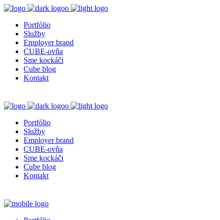
Portfólio
Služby
Employer brand
CUBE-ovňa
Sme kockáči
Cube blog
Kontakt
Portfólio
Služby
Employer brand
CUBE-ovňa
Sme kockáči
Cube blog
Kontakt