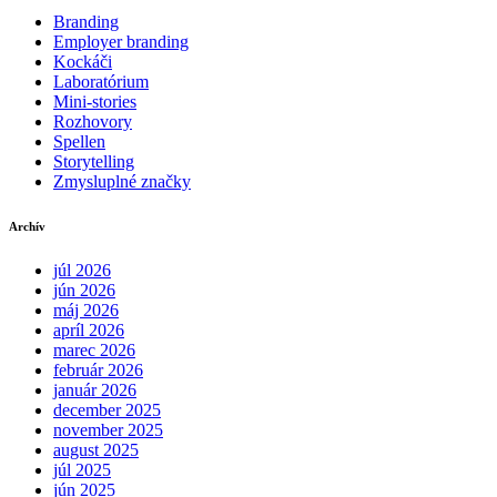
Branding
Employer branding
Kockáči
Laboratórium
Mini-stories
Rozhovory
Spellen
Storytelling
Zmysluplné značky
Archív
júl 2026
jún 2026
máj 2026
apríl 2026
marec 2026
február 2026
január 2026
december 2025
november 2025
august 2025
júl 2025
jún 2025