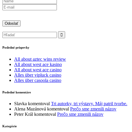
Posledné príspevky
All about aztec wins review
All about west ace kasino
All about west ace casino
Alles über vipluck casino
Alles über casoola casino
Posledné komentáre
Slavka
komentoval
Tri autorky, tri výstavy. Máj patril tvorbe.
Alena Mazánová
komentoval
Prečo sme zmenili názov
Peter Král
komentoval
Prečo sme zmenili názov
Kategórie