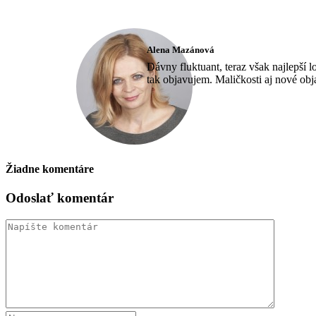
Alena Mazánová
Dávny fluktuant, teraz však najlepší 
tak objavujem. Maličkosti aj nové ob
Žiadne komentáre
Odoslať komentár