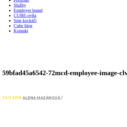
Portfólio
Služby
Employer brand
CUBE-ovňa
Sme kockáči
Cube blog
Kontakt
59bfad45a6542-72mcd-employee-image-clv
23.11.2018
ALENA MAZÁNOVÁ