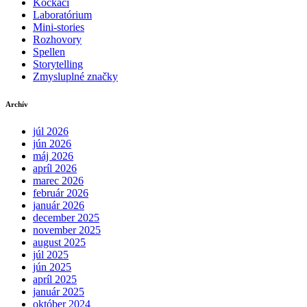
Kockáči
Laboratórium
Mini-stories
Rozhovory
Spellen
Storytelling
Zmysluplné značky
Archív
júl 2026
jún 2026
máj 2026
apríl 2026
marec 2026
február 2026
január 2026
december 2025
november 2025
august 2025
júl 2025
jún 2025
apríl 2025
január 2025
október 2024