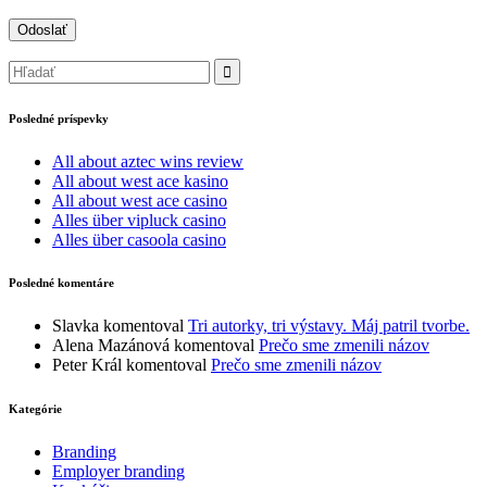
Posledné príspevky
All about aztec wins review
All about west ace kasino
All about west ace casino
Alles über vipluck casino
Alles über casoola casino
Posledné komentáre
Slavka
komentoval
Tri autorky, tri výstavy. Máj patril tvorbe.
Alena Mazánová
komentoval
Prečo sme zmenili názov
Peter Král
komentoval
Prečo sme zmenili názov
Kategórie
Branding
Employer branding