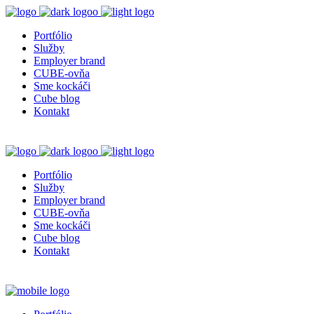
Portfólio
Služby
Employer brand
CUBE-ovňa
Sme kockáči
Cube blog
Kontakt
Portfólio
Služby
Employer brand
CUBE-ovňa
Sme kockáči
Cube blog
Kontakt