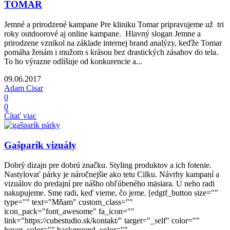
TOMAR
Jemné a prirodzené kampane Pre kliniku Tomar pripravujeme už tri
roky outdoorové aj online kampane. Hlavný slogan Jemne a
prirodzene vznikol na základe internej brand analýzy, keďže Tomar
pomáha ženám i mužom s krásou bez drastických zásahov do tela.
To ho výrazne odlišuje od konkurencie a...
09.06.2017
Adam Cisar
0
0
Čítať viac
Gašparík vizuály
Dobrý dizajn pre dobrú značku. Styling produktov a ich fotenie.
Nastylovať párky je náročnejšie ako tetu Cilku. Návrhy kampaní a
vizuálov do predajní pre nášho obľúbeného mäsiara. U neho radi
nakupujeme. Sme radi, keď vieme, čo jeme. [edgtf_button size=""
type="" text="Mňam" custom_class=""
icon_pack="font_awesome" fa_icon=""
link="https://cubestudio.sk/kontakt/" target="_self" color=""
hover_color="" background_color=""...