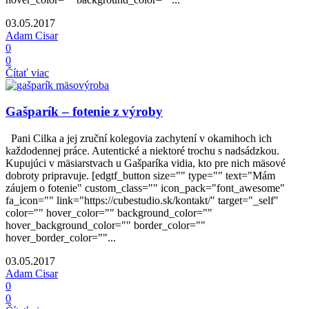
03.05.2017
Adam Cisar
0
0
Čítať viac
Gašparík – fotenie z výroby
Pani Cilka a jej zruční kolegovia zachytení v okamihoch ich
každodennej práce. Autentické a niektoré trochu s nadsádzkou.
Kupujúci v mäsiarstvach u Gašparíka vidia, kto pre nich mäsové
dobroty pripravuje. [edgtf_button size="" type="" text="Mám
záujem o fotenie" custom_class="" icon_pack="font_awesome"
fa_icon="" link="https://cubestudio.sk/kontakt/" target="_self"
color="" hover_color="" background_color=""
hover_background_color="" border_color=""
hover_border_color=""...
03.05.2017
Adam Cisar
0
0