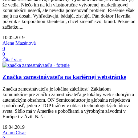
že vedia. Niečo im na ich vlastnoručne vytvorenej marketingovej
komunikácii nesedí, ale nevedia pomenovať problém. Riešenie však
majú na dosah. Vyhľadávajú, bádajú, zisťujú. Pán doktor Havrilla,
právnik s korporátnou klientelou, chcel zmeniť svoj brand. Pekne od
začiatku....
10.05.2019
Alena Mazánová
0
0
Čítať viac
Značka zamestnávateľa na kariérnej webstránke
Značka zamestnávateľa je lokálna záležitosť. Základom
komunikácie pre značku zamestnávateľa je lokálny web s dobrým a
autentickým obsahom. ON Semiconductor je globálna rešpektová
spoločnosť, jeden z TOP hráčov v oblasti technologických lídrov
sveta. Sídlo má v Amerike s pobočkami a výrobným závodmi v
Európe i v Ázii. Naša...
19.04.2019
Adam Cisar