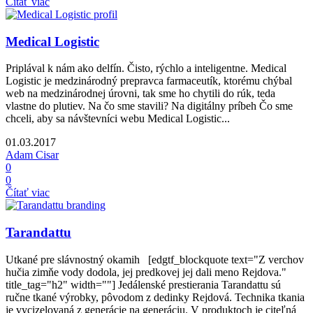
Čítať viac
Medical Logistic
Priplával k nám ako delfín. Čisto, rýchlo a inteligentne. Medical
Logistic je medzinárodný prepravca farmaceutík, ktorému chýbal
web na medzinárodnej úrovni, tak sme ho chytili do rúk, teda
vlastne do plutiev. Na čo sme stavili? Na digitálny príbeh Čo sme
chceli, aby sa návštevníci webu Medical Logistic...
01.03.2017
Adam Cisar
0
0
Čítať viac
Tarandattu
Utkané pre slávnostný okamih [edgtf_blockquote text="Z verchov
hučia zimňe vody dodola, jej predkovej jej dali meno Rejdova."
title_tag="h2" width=""] Jedálenské prestierania Tarandattu sú
ručne tkané výrobky, pôvodom z dedinky Rejdová. Technika tkania
je vycizelovaná z generácie na generáciu. V produktoch je citeľná