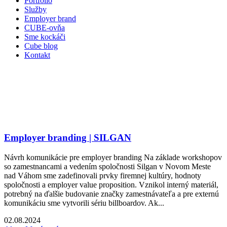
Portfólio
Služby
Employer brand
CUBE-ovňa
Sme kockáči
Cube blog
Kontakt
Employer branding | SILGAN
Návrh komunikácie pre employer branding Na základe workshopov
so zamestnancami a vedením spoločnosti Silgan v Novom Meste
nad Váhom sme zadefinovali prvky firemnej kultúry, hodnoty
spoločnosti a employer value proposition. Vznikol interný materiál,
potrebný na ďalšie budovanie značky zamestnávateľa a pre externú
komunikáciu sme vytvorili sériu billboardov. Ak...
02.08.2024