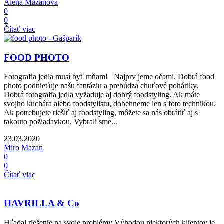
Alena Mazánová
0
0
Čítať viac
FOOD PHOTO
Fotografia jedla musí byť mňam! Najprv jeme očami. Dobrá food
photo podnieťuje našu fantáziu a prebúdza chuťové poháriky.
Dobrá fotografia jedla vyžaduje aj dobrý foodstyling. Ak máte
svojho kuchára alebo foodstylistu, dobehneme len s foto technikou.
Ak potrebujete riešiť aj foodstyling, môžete sa nás obrátiť aj s
takouto požiadavkou. Vybrali sme...
23.03.2020
Miro Mazan
0
0
Čítať viac
HAVRILLA & Co
Hľadal riešenie na svoje problémy Výhodou niektorých klientov je,