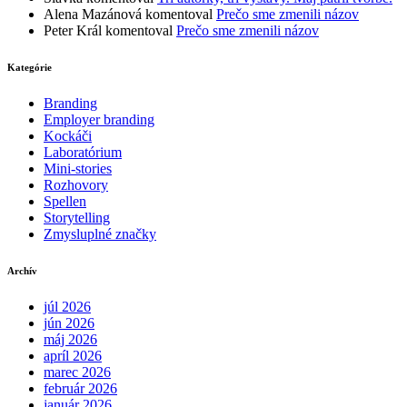
Alena Mazánová
komentoval
Prečo sme zmenili názov
Peter Král
komentoval
Prečo sme zmenili názov
Kategórie
Branding
Employer branding
Kockáči
Laboratórium
Mini-stories
Rozhovory
Spellen
Storytelling
Zmysluplné značky
Archív
júl 2026
jún 2026
máj 2026
apríl 2026
marec 2026
február 2026
január 2026