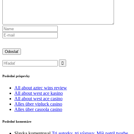
Posledné príspevky
All about aztec wins review
All about west ace kasino
All about west ace casino
Alles über vipluck casino
Alles über casoola casino
Posledné komentáre
Slavka
komentoval
Tri autorky, tri výstavy. Máj patril tvorbe.