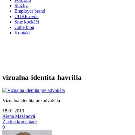
Portfólio
Služby
Employer brand
CUBE-ovňa
Sme kockáči
Cube blog
Kontakt
vizualna-identita-havrilla
Vizualna identita pre advokáta
18.01.2019
Alena Mazánová
Žiadne komentáre
0