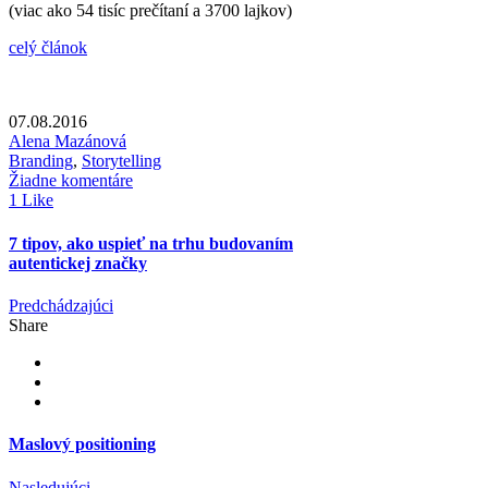
(viac ako 54 tisíc prečítaní a 3700 lajkov)
celý článok
07.08.2016
Alena Mazánová
Branding
,
Storytelling
Žiadne komentáre
1 Like
7 tipov, ako uspieť na trhu budovaním
autentickej značky
Predchádzajúci
Share
Maslový positioning
Nasledujúci