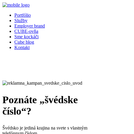
Portfólio
Služby
Employer brand
CUBE-ovňa
Sme kockáči
Cube blog
Kontakt
Poznáte „švédske
číslo“?
Švédsko je jediná krajina na svete s vlastným
telefónnym číslom.