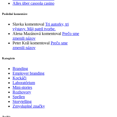
Alles über casoola casino
Posledné komentáre
Slavka
komentoval
Tri autorky, tri
výstavy. Máj patril tvorbe.
Alena Mazánová
komentoval
Prečo sme
zmenili názov
Peter Král
komentoval
Prečo sme
zmenili názov
Kategórie
Branding
Employer branding
Kockáči
Laboratórium
Mini-stories
Rozhovory
Spellen
Storytelling
Zmysluplné značky
Archív