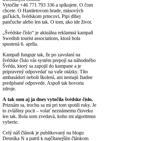
Vytočíte +46 771 793 336 a spíkujete. O čom
chcete. O Hamletovom hrade, mäsových
guľkách, švédskom princovi, Pipi dlhej
pančuche alebo len tak. O tom, ako ide život.
„Švédske číslo“ je aktuálna reklamná kampaň
Swedish tourist associations, ktorá bola
spustená 6. apríla.
Kampaň funguje tak, že po zavolaní na
švédske číslo vás systém prepojí na náhodného
Švéda, ktorý sa zapojil do kampane a je
pripravený odpovedať na vaše otázky. Títo
ambasádori neboli školení, ani nemajú žiadne
predpísané odpovede. Aspoň tak hovoria
zdroje.
A tak som aj ja dnes vytočila švédske číslo.
Priznám sa, trochu sa mi pri tom spotili ruky. Je
to zvláštny pocit – volať neznámemu človeku
len tak. Bola som zvedavá, koho mi algoritmus
vyberie.
Celý náš článok je publikovaný na blogu
Denníka N a patril k najčítanejším článkom