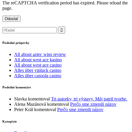
The reCAPTCHA verification period has expired. Please reload the
page.
Posledné príspevky
All about aztec wins review
All about west ace kasino
All about west ace casino
Alles über vipluck casino
Alles über casoola casino
Posledné komentáre
Slavka
komentoval
Tri autorky, tri výstavy. Máj patril tvorbe.
Alena Mazánová
komentoval
Prečo sme zmenili názov
Peter Král
komentoval
Prečo sme zmenili názov
Kategórie