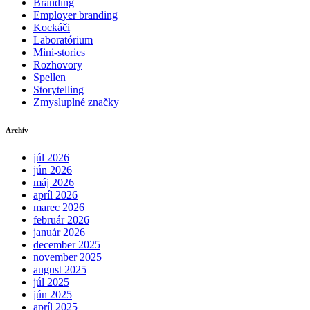
Branding
Employer branding
Kockáči
Laboratórium
Mini-stories
Rozhovory
Spellen
Storytelling
Zmysluplné značky
Archív
júl 2026
jún 2026
máj 2026
apríl 2026
marec 2026
február 2026
január 2026
december 2025
november 2025
august 2025
júl 2025
jún 2025
apríl 2025