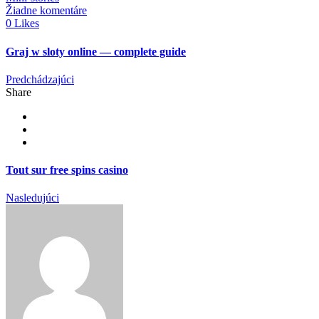
Žiadne komentáre
0 Likes
Graj w sloty online — complete guide
Predchádzajúci
Share
Tout sur free spins casino
Nasledujúci