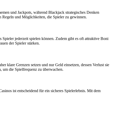
 Themen und Jackpots, während Blackjack strategisches Denken
enen Regeln und Möglichkeiten, die Spieler zu gewinnen.
s Spieler jederzeit spielen können. Zudem gibt es oft attraktive Boni
auen der Spieler stärken.
daher klare Grenzen setzen und nur Geld einsetzen, dessen Verlust sie
en, um die Spielfrequenz zu überwachen.
asinos ist entscheidend für ein sicheres Spielerlebnis. Mit dem