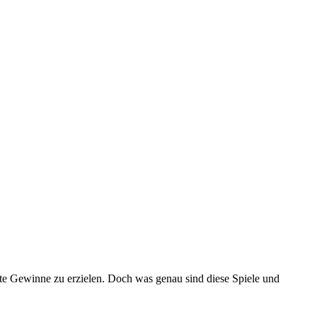
hte Gewinne zu erzielen. Doch was genau sind diese Spiele und