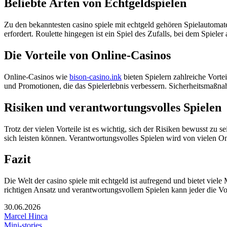
Beliebte Arten von Echtgeldspielen
Zu den bekanntesten casino spiele mit echtgeld gehören Spielautoma
erfordert. Roulette hingegen ist ein Spiel des Zufalls, bei dem Spiel
Die Vorteile von Online-Casinos
Online-Casinos wie
bison-casino.ink
bieten Spielern zahlreiche Vortei
und Promotionen, die das Spielerlebnis verbessern. Sicherheitsmaßnah
Risiken und verantwortungsvolles Spielen
Trotz der vielen Vorteile ist es wichtig, sich der Risiken bewusst zu 
sich leisten können. Verantwortungsvolles Spielen wird von vielen On
Fazit
Die Welt der casino spiele mit echtgeld ist aufregend und bietet viel
richtigen Ansatz und verantwortungsvollem Spielen kann jeder die Vor
30.06.2026
Marcel Hinca
Mini-stories