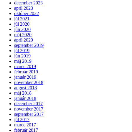
december 2023
apríl 2023
október 2022
júl 2021
júl 2020
jún 2020
máj 2020
apríl 2020
september 2019
júl 2019
jún 2019
máj 2019
marec 2019
február 2019
január 2019
november 2018
august 2018
máj 2018
január 2018
december 2017
november 2017
september 2017
júl 2017
marec 2017
február 2017