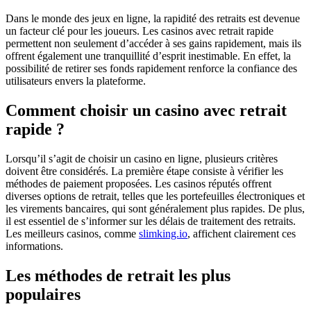
Dans le monde des jeux en ligne, la rapidité des retraits est devenue
un facteur clé pour les joueurs. Les casinos avec retrait rapide
permettent non seulement d’accéder à ses gains rapidement, mais ils
offrent également une tranquillité d’esprit inestimable. En effet, la
possibilité de retirer ses fonds rapidement renforce la confiance des
utilisateurs envers la plateforme.
Comment choisir un casino avec retrait
rapide ?
Lorsqu’il s’agit de choisir un casino en ligne, plusieurs critères
doivent être considérés. La première étape consiste à vérifier les
méthodes de paiement proposées. Les casinos réputés offrent
diverses options de retrait, telles que les portefeuilles électroniques et
les virements bancaires, qui sont généralement plus rapides. De plus,
il est essentiel de s’informer sur les délais de traitement des retraits.
Les meilleurs casinos, comme
slimking.io
, affichent clairement ces
informations.
Les méthodes de retrait les plus
populaires