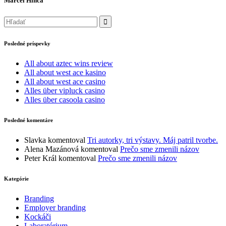
Marcel Hinca
Posledné príspevky
All about aztec wins review
All about west ace kasino
All about west ace casino
Alles über vipluck casino
Alles über casoola casino
Posledné komentáre
Slavka
komentoval
Tri autorky, tri výstavy. Máj patril tvorbe.
Alena Mazánová
komentoval
Prečo sme zmenili názov
Peter Král
komentoval
Prečo sme zmenili názov
Kategórie
Branding
Employer branding
Kockáči
Laboratórium