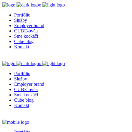
Portfólio
Služby
Employer brand
CUBE-ovňa
Sme kockáči
Cube blog
Kontakt
Portfólio
Služby
Employer brand
CUBE-ovňa
Sme kockáči
Cube blog
Kontakt