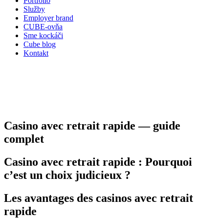
Portfólio
Služby
Employer brand
CUBE-ovňa
Sme kockáči
Cube blog
Kontakt
Casino avec retrait rapide — guide
complet
Casino avec retrait rapide : Pourquoi
c’est un choix judicieux ?
Les avantages des casinos avec retrait
rapide