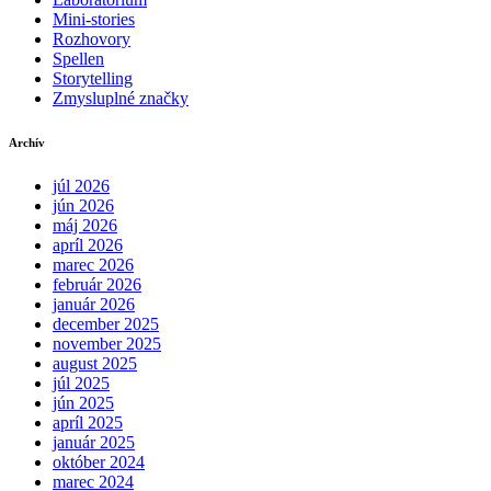
Mini-stories
Rozhovory
Spellen
Storytelling
Zmysluplné značky
Archív
júl 2026
jún 2026
máj 2026
apríl 2026
marec 2026
február 2026
január 2026
december 2025
november 2025
august 2025
júl 2025
jún 2025
apríl 2025
január 2025
október 2024
marec 2024