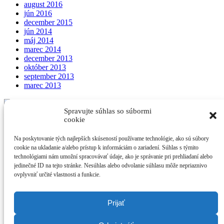
august 2016
jún 2016
december 2015
jún 2014
máj 2014
marec 2014
december 2013
október 2013
september 2013
marec 2013
Spravujte súhlas so súbormi
cookie
Na poskytovanie tých najlepších skúseností používame technológie, ako sú súbory
cookie na ukladanie a/alebo prístup k informáciám o zariadení. Súhlas s týmito
technológiami nám umožní spracovávať údaje, ako je správanie pri prehliadaní alebo
jedinečné ID na tejto stránke. Nesúhlas alebo odvolanie súhlasu môže nepriaznivo
ovplyvniť určité vlastnosti a funkcie.
Prijať