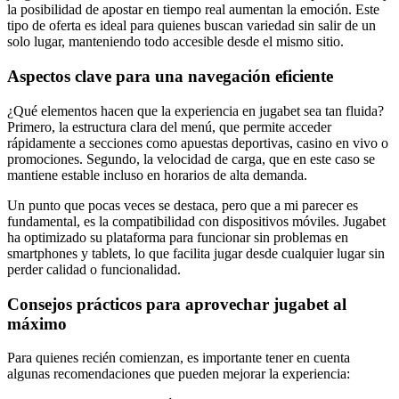
la posibilidad de apostar en tiempo real aumentan la emoción. Este
tipo de oferta es ideal para quienes buscan variedad sin salir de un
solo lugar, manteniendo todo accesible desde el mismo sitio.
Aspectos clave para una navegación eficiente
¿Qué elementos hacen que la experiencia en jugabet sea tan fluida?
Primero, la estructura clara del menú, que permite acceder
rápidamente a secciones como apuestas deportivas, casino en vivo o
promociones. Segundo, la velocidad de carga, que en este caso se
mantiene estable incluso en horarios de alta demanda.
Un punto que pocas veces se destaca, pero que a mi parecer es
fundamental, es la compatibilidad con dispositivos móviles. Jugabet
ha optimizado su plataforma para funcionar sin problemas en
smartphones y tablets, lo que facilita jugar desde cualquier lugar sin
perder calidad o funcionalidad.
Consejos prácticos para aprovechar jugabet al
máximo
Para quienes recién comienzan, es importante tener en cuenta
algunas recomendaciones que pueden mejorar la experiencia: