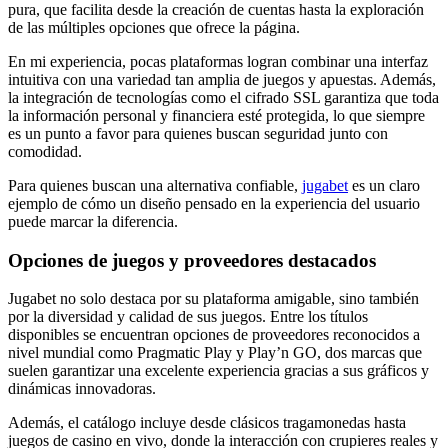
pura, que facilita desde la creación de cuentas hasta la exploración
de las múltiples opciones que ofrece la página.
En mi experiencia, pocas plataformas logran combinar una interfaz
intuitiva con una variedad tan amplia de juegos y apuestas. Además,
la integración de tecnologías como el cifrado SSL garantiza que toda
la información personal y financiera esté protegida, lo que siempre
es un punto a favor para quienes buscan seguridad junto con
comodidad.
Para quienes buscan una alternativa confiable,
jugabet
es un claro
ejemplo de cómo un diseño pensado en la experiencia del usuario
puede marcar la diferencia.
Opciones de juegos y proveedores destacados
Jugabet no solo destaca por su plataforma amigable, sino también
por la diversidad y calidad de sus juegos. Entre los títulos
disponibles se encuentran opciones de proveedores reconocidos a
nivel mundial como Pragmatic Play y Play’n GO, dos marcas que
suelen garantizar una excelente experiencia gracias a sus gráficos y
dinámicas innovadoras.
Además, el catálogo incluye desde clásicos tragamonedas hasta
juegos de casino en vivo, donde la interacción con crupieres reales y