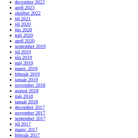
december 2023
apríl 2023
október 2022
júl 2021
júl 2020
jún 2020
máj 2020
apríl 2020
september 2019
júl 2019
jún 2019
máj 2019
marec 2019
február 2019
január 2019
november 2018
august 2018
máj 2018
január 2018
december 2017
november 2017
september 2017
júl 2017
marec 2017
február 2017