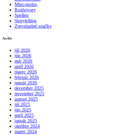
Mini-stories
Rozhovory
Spellen
Storytelling
Zmysluplné značky
Archív
júl 2026
jún 2026
máj 2026
apríl 2026
marec 2026
február 2026
január 2026
december 2025
november 2025
august 2025
júl 2025
jún 2025
apríl 2025
január 2025
október 2024
marec 2024