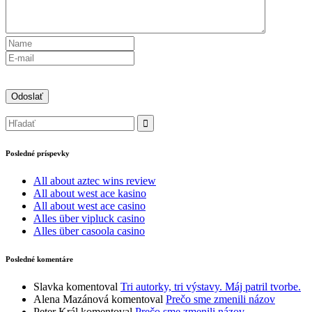
Posledné príspevky
All about aztec wins review
All about west ace kasino
All about west ace casino
Alles über vipluck casino
Alles über casoola casino
Posledné komentáre
Slavka
komentoval
Tri autorky, tri výstavy. Máj patril tvorbe.
Alena Mazánová
komentoval
Prečo sme zmenili názov
Peter Král
komentoval
Prečo sme zmenili názov