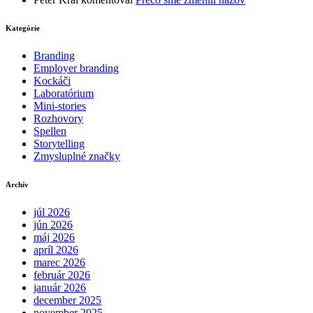
Kategórie
Branding
Employer branding
Kockáči
Laboratórium
Mini-stories
Rozhovory
Spellen
Storytelling
Zmysluplné značky
Archív
júl 2026
jún 2026
máj 2026
apríl 2026
marec 2026
február 2026
január 2026
december 2025
november 2025