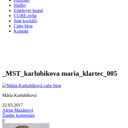
Portfólio
Služby
Employer brand
CUBE-ovňa
Sme kockáči
Cube blog
Kontakt
_MST_karlubikova maria_klartec_005
Mária Karlubíková
22.03.2017
Alena Mazánová
Žiadne komentáre
0