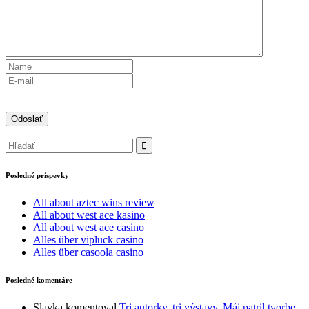
Posledné príspevky
All about aztec wins review
All about west ace kasino
All about west ace casino
Alles über vipluck casino
Alles über casoola casino
Posledné komentáre
Slavka
komentoval
Tri autorky, tri výstavy. Máj patril tvorbe.