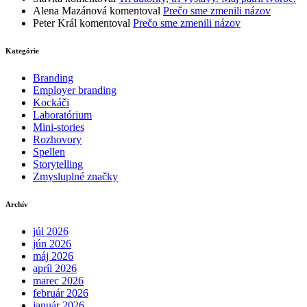
Alena Mazánová
komentoval
Prečo sme zmenili názov
Peter Král
komentoval
Prečo sme zmenili názov
Kategórie
Branding
Employer branding
Kockáči
Laboratórium
Mini-stories
Rozhovory
Spellen
Storytelling
Zmysluplné značky
Archív
júl 2026
jún 2026
máj 2026
apríl 2026
marec 2026
február 2026
január 2026