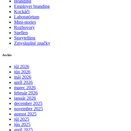
Branding
Employer branding
Kockáči
Laboratórium
Mini-stories
Rozhovory
Spellen
Storytelling
Zmysluplné značky
Archív
júl 2026
jún 2026
máj 2026
apríl 2026
marec 2026
február 2026
január 2026
december 2025
november 2025
august 2025
júl 2025
jún 2025
apríl 2025