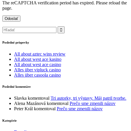
The reCAPTCHA verification period has expired. Please reload the
page.
Posledné príspevky
All about aztec wins review
All about west ace kasino
All about west ace casino
Alles über vipluck casino
Alles über casoola casino
Posledné komentáre
Slavka
komentoval
Tri autorky, tri výstavy. Máj patril tvorbe.
Alena Mazánová
komentoval
Prečo sme zmenili názov
Peter Král
komentoval
Prečo sme zmenili názov
Kategórie