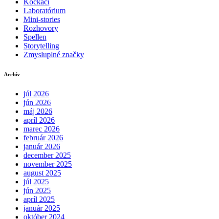
Kockáči
Laboratórium
Mini-stories
Rozhovory
Spellen
Storytelling
Zmysluplné značky
Archív
júl 2026
jún 2026
máj 2026
apríl 2026
marec 2026
február 2026
január 2026
december 2025
november 2025
august 2025
júl 2025
jún 2025
apríl 2025
január 2025
október 2024