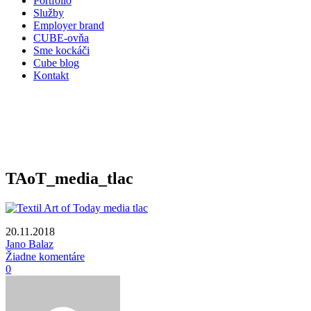
Portfólio
Služby
Employer brand
CUBE-ovňa
Sme kockáči
Cube blog
Kontakt
TAoT_media_tlac
20.11.2018
Jano Balaz
Žiadne komentáre
0