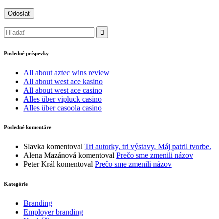
Posledné príspevky
All about aztec wins review
All about west ace kasino
All about west ace casino
Alles über vipluck casino
Alles über casoola casino
Posledné komentáre
Slavka
komentoval
Tri autorky, tri výstavy. Máj patril tvorbe.
Alena Mazánová
komentoval
Prečo sme zmenili názov
Peter Král
komentoval
Prečo sme zmenili názov
Kategórie
Branding
Employer branding