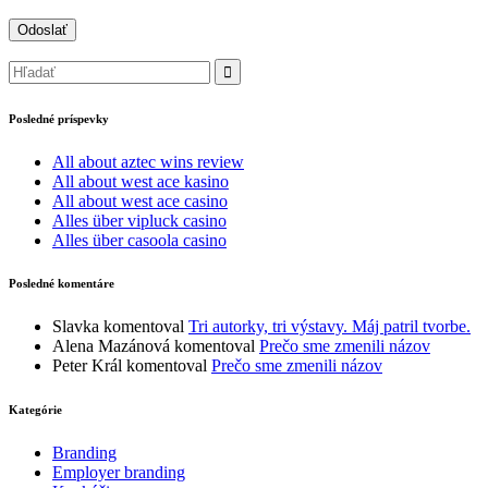
Posledné príspevky
All about aztec wins review
All about west ace kasino
All about west ace casino
Alles über vipluck casino
Alles über casoola casino
Posledné komentáre
Slavka
komentoval
Tri autorky, tri výstavy. Máj patril tvorbe.
Alena Mazánová
komentoval
Prečo sme zmenili názov
Peter Král
komentoval
Prečo sme zmenili názov
Kategórie
Branding
Employer branding