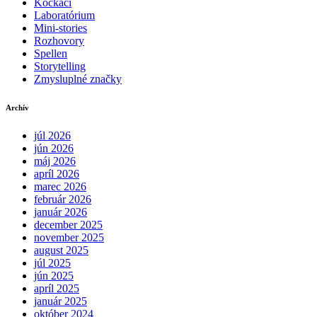
Kockáči
Laboratórium
Mini-stories
Rozhovory
Spellen
Storytelling
Zmysluplné značky
Archív
júl 2026
jún 2026
máj 2026
apríl 2026
marec 2026
február 2026
január 2026
december 2025
november 2025
august 2025
júl 2025
jún 2025
apríl 2025
január 2025
október 2024