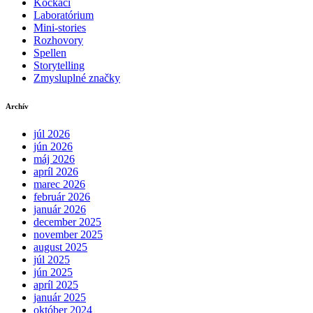
Kockáči
Laboratórium
Mini-stories
Rozhovory
Spellen
Storytelling
Zmysluplné značky
Archív
júl 2026
jún 2026
máj 2026
apríl 2026
marec 2026
február 2026
január 2026
december 2025
november 2025
august 2025
júl 2025
jún 2025
apríl 2025
január 2025
október 2024