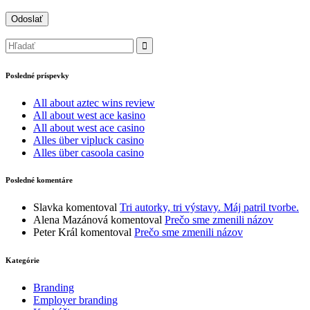
Posledné príspevky
All about aztec wins review
All about west ace kasino
All about west ace casino
Alles über vipluck casino
Alles über casoola casino
Posledné komentáre
Slavka
komentoval
Tri autorky, tri výstavy. Máj patril tvorbe.
Alena Mazánová
komentoval
Prečo sme zmenili názov
Peter Král
komentoval
Prečo sme zmenili názov
Kategórie
Branding
Employer branding