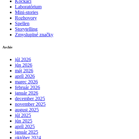
Kockáči
Laboratórium
Mini-stories
Rozhovory
Spellen
Storytelling
Zmysluplné značky
Archív
júl 2026
jún 2026
máj 2026
apríl 2026
marec 2026
február 2026
január 2026
december 2025
november 2025
august 2025
júl 2025
jún 2025
apríl 2025
január 2025
október 2024