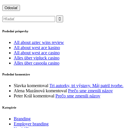
Posledné príspevky
All about aztec wins review
All about west ace kasino
All about west ace casino
Alles über vipluck casino
Alles über casoola casino
Posledné komentáre
Slavka
komentoval
Tri autorky, tri výstavy. Máj patril tvorbe.
Alena Mazánová
komentoval
Prečo sme zmenili názov
Peter Král
komentoval
Prečo sme zmenili názov
Kategórie
Branding
Employer branding