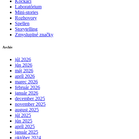
Kockáči
Laboratórium
Mini-stories
Rozhovory
Spellen
Storytelling
Zmysluplné značky
Archív
júl 2026
jún 2026
máj 2026
apríl 2026
marec 2026
február 2026
január 2026
december 2025
november 2025
august 2025
júl 2025
jún 2025
apríl 2025
január 2025
október 2024