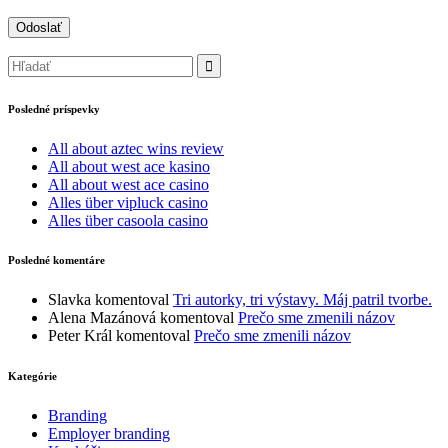
Posledné príspevky
All about aztec wins review
All about west ace kasino
All about west ace casino
Alles über vipluck casino
Alles über casoola casino
Posledné komentáre
Slavka
komentoval
Tri autorky, tri výstavy. Máj patril tvorbe.
Alena Mazánová
komentoval
Prečo sme zmenili názov
Peter Král
komentoval
Prečo sme zmenili názov
Kategórie
Branding
Employer branding