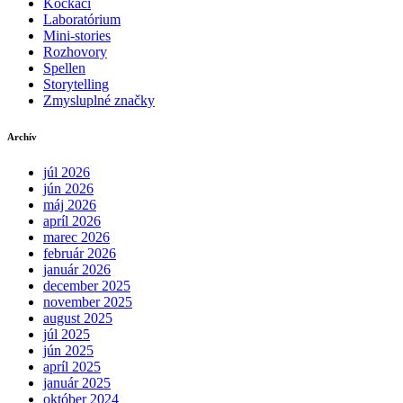
Kockáči
Laboratórium
Mini-stories
Rozhovory
Spellen
Storytelling
Zmysluplné značky
Archív
júl 2026
jún 2026
máj 2026
apríl 2026
marec 2026
február 2026
január 2026
december 2025
november 2025
august 2025
júl 2025
jún 2025
apríl 2025
január 2025
október 2024