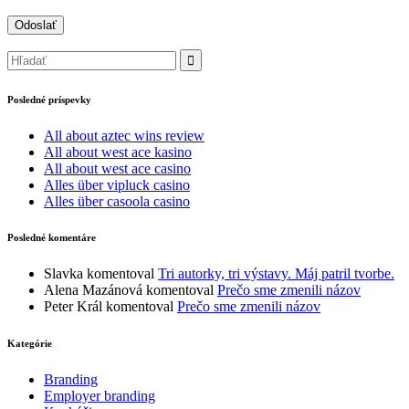
Posledné príspevky
All about aztec wins review
All about west ace kasino
All about west ace casino
Alles über vipluck casino
Alles über casoola casino
Posledné komentáre
Slavka
komentoval
Tri autorky, tri výstavy. Máj patril tvorbe.
Alena Mazánová
komentoval
Prečo sme zmenili názov
Peter Král
komentoval
Prečo sme zmenili názov
Kategórie
Branding
Employer branding