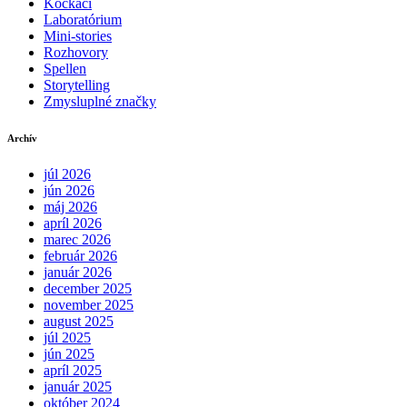
Kockáči
Laboratórium
Mini-stories
Rozhovory
Spellen
Storytelling
Zmysluplné značky
Archív
júl 2026
jún 2026
máj 2026
apríl 2026
marec 2026
február 2026
január 2026
december 2025
november 2025
august 2025
júl 2025
jún 2025
apríl 2025
január 2025
október 2024