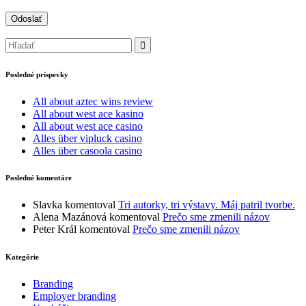
Posledné príspevky
All about aztec wins review
All about west ace kasino
All about west ace casino
Alles über vipluck casino
Alles über casoola casino
Posledné komentáre
Slavka
komentoval
Tri autorky, tri výstavy. Máj patril tvorbe.
Alena Mazánová
komentoval
Prečo sme zmenili názov
Peter Král
komentoval
Prečo sme zmenili názov
Kategórie
Branding
Employer branding