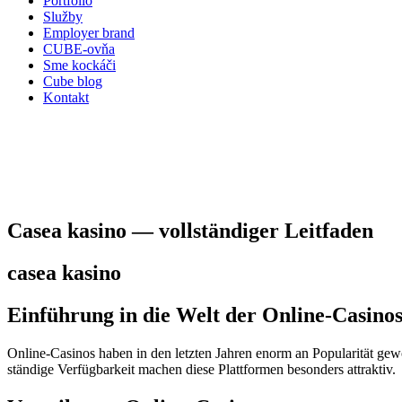
Portfólio
Služby
Employer brand
CUBE-ovňa
Sme kockáči
Cube blog
Kontakt
Casea kasino — vollständiger Leitfaden
casea kasino
Einführung in die Welt der Online-Casino
Online-Casinos haben in den letzten Jahren enorm an Popularität ge
ständige Verfügbarkeit machen diese Plattformen besonders attraktiv.