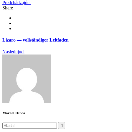
Predchádzajúci
Share
Lizaro — vollständiger Leitfaden
Nasledujúci
Marcel Hinca