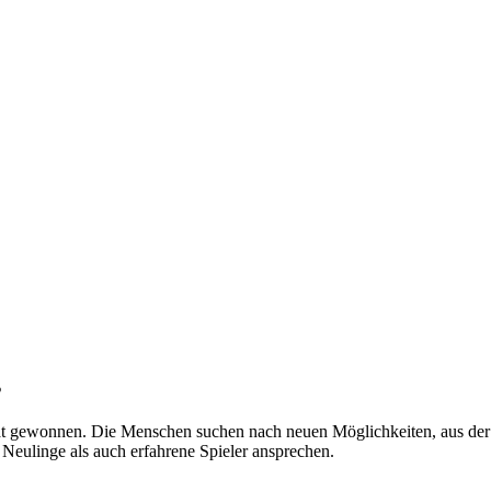
s
ität gewonnen. Die Menschen suchen nach neuen Möglichkeiten, aus der
Neulinge als auch erfahrene Spieler ansprechen.