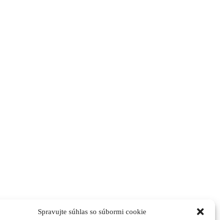
Spravujte súhlas so súbormi cookie