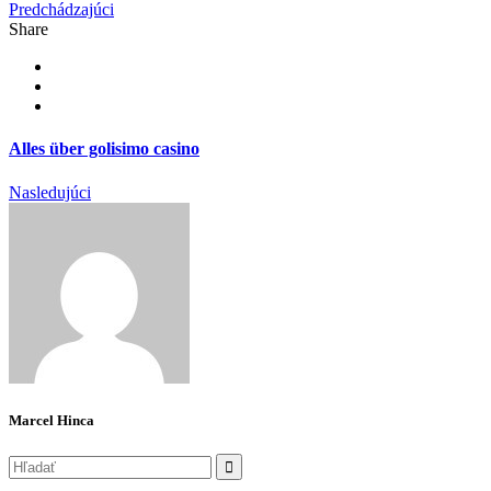
Predchádzajúci
Share
Alles über golisimo casino
Nasledujúci
Marcel Hinca