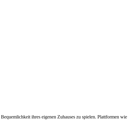
 Bequemlichkeit ihres eigenen Zuhauses zu spielen. Plattformen wie