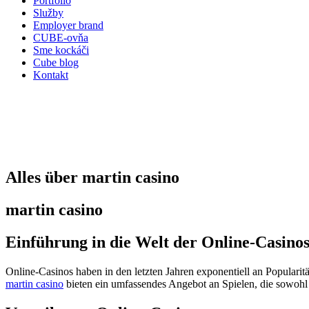
Portfólio
Služby
Employer brand
CUBE-ovňa
Sme kockáči
Cube blog
Kontakt
Alles über martin casino
martin casino
Einführung in die Welt der Online-Casino
Online-Casinos haben in den letzten Jahren exponentiell an Popular
martin casino
bieten ein umfassendes Angebot an Spielen, die sowohl 