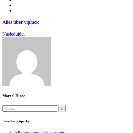
Alles über vipluck
Nasledujúci
Marcel Hinca
Posledné príspevky
All about aztec wins review