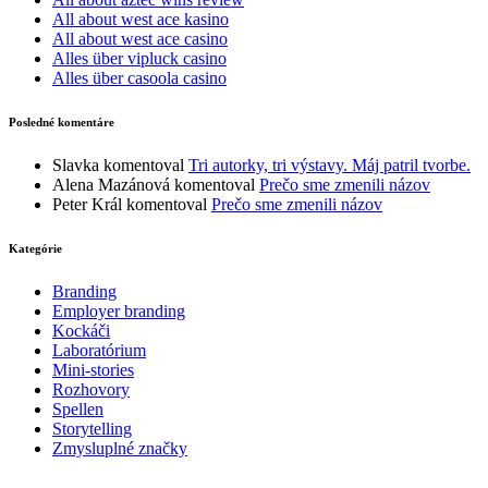
All about west ace kasino
All about west ace casino
Alles über vipluck casino
Alles über casoola casino
Posledné komentáre
Slavka
komentoval
Tri autorky, tri výstavy. Máj patril tvorbe.
Alena Mazánová
komentoval
Prečo sme zmenili názov
Peter Král
komentoval
Prečo sme zmenili názov
Kategórie
Branding
Employer branding
Kockáči
Laboratórium
Mini-stories
Rozhovory
Spellen
Storytelling
Zmysluplné značky