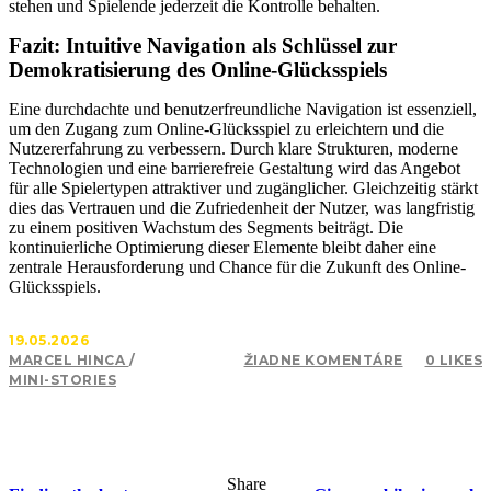
stehen und Spielende jederzeit die Kontrolle behalten.
Fazit: Intuitive Navigation als Schlüssel zur
Demokratisierung des Online-Glücksspiels
Eine durchdachte und benutzerfreundliche Navigation ist essenziell,
um den Zugang zum Online-Glücksspiel zu erleichtern und die
Nutzererfahrung zu verbessern. Durch klare Strukturen, moderne
Technologien und eine barrierefreie Gestaltung wird das Angebot
für alle Spielertypen attraktiver und zugänglicher. Gleichzeitig stärkt
dies das Vertrauen und die Zufriedenheit der Nutzer, was langfristig
zu einem positiven Wachstum des Segments beiträgt. Die
kontinuierliche Optimierung dieser Elemente bleibt daher eine
zentrale Herausforderung und Chance für die Zukunft des Online-
Glücksspiels.
19.05.2026
MARCEL HINCA
ŽIADNE KOMENTÁRE
0 LIKES
MINI-STORIES
Share