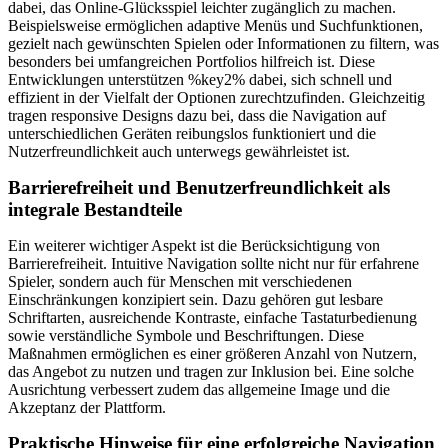
dabei, das Online-Glücksspiel leichter zugänglich zu machen.
Beispielsweise ermöglichen adaptive Menüs und Suchfunktionen,
gezielt nach gewünschten Spielen oder Informationen zu filtern, was
besonders bei umfangreichen Portfolios hilfreich ist. Diese
Entwicklungen unterstützen %key2% dabei, sich schnell und
effizient in der Vielfalt der Optionen zurechtzufinden. Gleichzeitig
tragen responsive Designs dazu bei, dass die Navigation auf
unterschiedlichen Geräten reibungslos funktioniert und die
Nutzerfreundlichkeit auch unterwegs gewährleistet ist.
Barrierefreiheit und Benutzerfreundlichkeit als
integrale Bestandteile
Ein weiterer wichtiger Aspekt ist die Berücksichtigung von
Barrierefreiheit. Intuitive Navigation sollte nicht nur für erfahrene
Spieler, sondern auch für Menschen mit verschiedenen
Einschränkungen konzipiert sein. Dazu gehören gut lesbare
Schriftarten, ausreichende Kontraste, einfache Tastaturbedienung
sowie verständliche Symbole und Beschriftungen. Diese
Maßnahmen ermöglichen es einer größeren Anzahl von Nutzern,
das Angebot zu nutzen und tragen zur Inklusion bei. Eine solche
Ausrichtung verbessert zudem das allgemeine Image und die
Akzeptanz der Plattform.
Praktische Hinweise für eine erfolgreiche Navigation