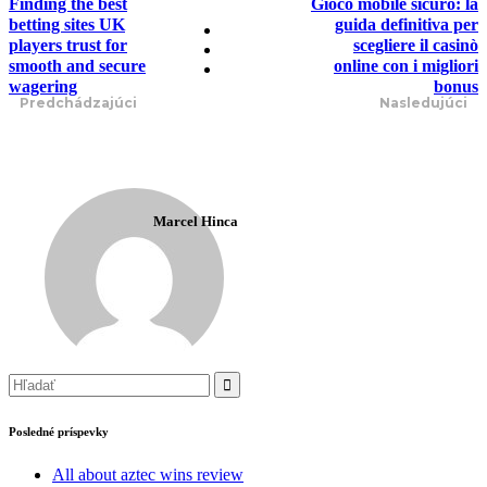
Finding the best
Gioco mobile sicuro: la
betting sites UK
guida definitiva per
players trust for
scegliere il casinò
smooth and secure
online con i migliori
wagering
bonus
Predchádzajúci
Nasledujúci
Marcel Hinca
Posledné príspevky
All about aztec wins review