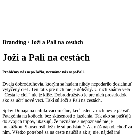
Branding / Joži a Pali na cestách
Joži a Pali na cestách
Problémy nás nepoJožia, neznáme nás nepoPali.
Dvaja dobrodruhovia, ktorým sa hádam nikdy nepodarilo dosiahnuť
vytýčený cieľ. Ten totiž pre nich nie je dôležitý. U nich známa veta
„Cesta je cieľ“ nie je klišé. Dobrodružstvo je pre nich prostriedok
ako sa učiť nové veci. Takí sú Joži a Pali na cestách.
Splav Dunaja na nafukovacom člne, keď jeden z nich nevie plávať.
Patagónia na koňoch, bez skúseností z jazdenia. Tak ako sa púšťajú
do svojich tripov, ukazujú, že neznáme a nepoznané nie je
prekážkou. Skúsenosti tiež nie sú podstatné. Ak máš nápad, choď za
ním. Všetko potrebné sa na ceste naučíš a ak aj nie, nájdeš iné