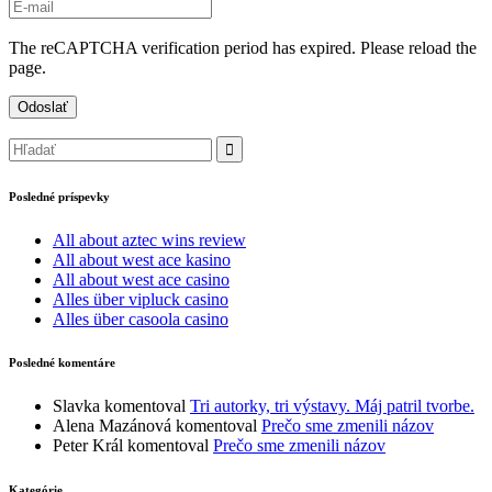
The reCAPTCHA verification period has expired. Please reload the
page.
Posledné príspevky
All about aztec wins review
All about west ace kasino
All about west ace casino
Alles über vipluck casino
Alles über casoola casino
Posledné komentáre
Slavka
komentoval
Tri autorky, tri výstavy. Máj patril tvorbe.
Alena Mazánová
komentoval
Prečo sme zmenili názov
Peter Král
komentoval
Prečo sme zmenili názov
Kategórie