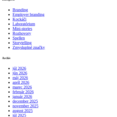
Branding
Employer branding
Kockáči
Laboratórium
Mini-stories
Rozhovory
Spellen
Storytelling
Zmysluplné značky
Archív
júl 2026
jún 2026
máj 2026
apríl 2026
marec 2026
február 2026
január 2026
december 2025
november 2025
august 2025
júl 2025