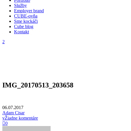
Portfólio
Služby
Employer brand
CUBE-ovňa
Sme kockáči
Cube blog
Kontakt
IMG_20170513_203658
06.07.2017
Adam Cisar
Žiadne komentáre
0