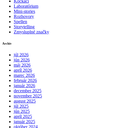
Kockáči
Laboratórium
Mini-stories
Rozhovory
Spellen
Storytelling
Zmysluplné značky
Archív
júl 2026
jún 2026
máj 2026
apríl 2026
marec 2026
február 2026
január 2026
december 2025
november 2025
august 2025
júl 2025
jún 2025
apríl 2025
január 2025
október 2024