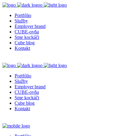
Portfólio
Služby
Employer brand
CUBE-ovňa
Sme kockáči
Cube blog
Kontakt
Portfólio
Služby
Employer brand
CUBE-ovňa
Sme kockáči
Cube blog
Kontakt