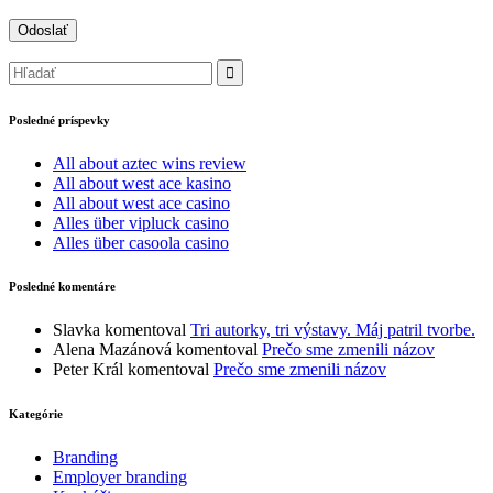
Posledné príspevky
All about aztec wins review
All about west ace kasino
All about west ace casino
Alles über vipluck casino
Alles über casoola casino
Posledné komentáre
Slavka
komentoval
Tri autorky, tri výstavy. Máj patril tvorbe.
Alena Mazánová
komentoval
Prečo sme zmenili názov
Peter Král
komentoval
Prečo sme zmenili názov
Kategórie
Branding
Employer branding