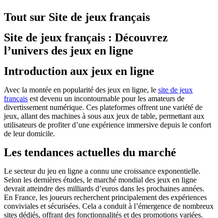
Tout sur Site de jeux français
Site de jeux français : Découvrez
l’univers des jeux en ligne
Introduction aux jeux en ligne
Avec la montée en popularité des jeux en ligne, le
site de jeux
français
est devenu un incontournable pour les amateurs de
divertissement numérique. Ces plateformes offrent une variété de
jeux, allant des machines à sous aux jeux de table, permettant aux
utilisateurs de profiter d’une expérience immersive depuis le confort
de leur domicile.
Les tendances actuelles du marché
Le secteur du jeu en ligne a connu une croissance exponentielle.
Selon les dernières études, le marché mondial des jeux en ligne
devrait atteindre des milliards d’euros dans les prochaines années.
En France, les joueurs recherchent principalement des expériences
conviviales et sécurisées. Cela a conduit à l’émergence de nombreux
sites dédiés, offrant des fonctionnalités et des promotions variées.