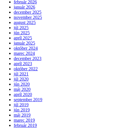
február 2026
január 2026
december 2025
november 2025
august 2025
júl 2025
jún 2025
apríl 2025
január 2025
október 2024
marec 2024
december 2023
apríl 2023
október 2022
júl 2021
júl 2020
jún 2020
máj 2020
apríl 2020
september 2019
júl 2019
jún 2019
máj 2019
marec 2019
február 2019