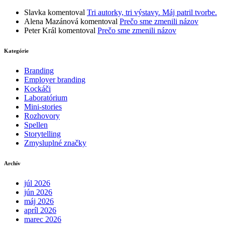
Slavka
komentoval
Tri autorky, tri výstavy. Máj patril tvorbe.
Alena Mazánová
komentoval
Prečo sme zmenili názov
Peter Král
komentoval
Prečo sme zmenili názov
Kategórie
Branding
Employer branding
Kockáči
Laboratórium
Mini-stories
Rozhovory
Spellen
Storytelling
Zmysluplné značky
Archív
júl 2026
jún 2026
máj 2026
apríl 2026
marec 2026