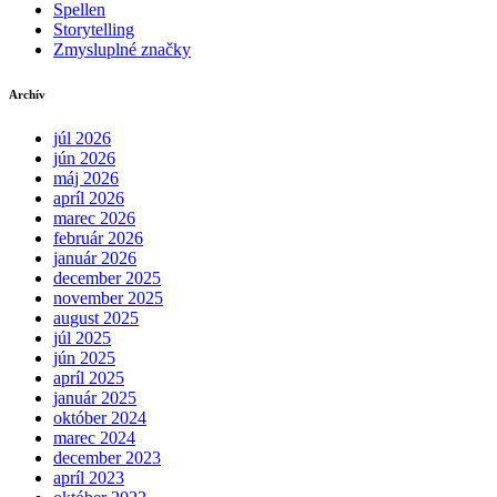
Spellen
Storytelling
Zmysluplné značky
Archív
júl 2026
jún 2026
máj 2026
apríl 2026
marec 2026
február 2026
január 2026
december 2025
november 2025
august 2025
júl 2025
jún 2025
apríl 2025
január 2025
október 2024
marec 2024
december 2023
apríl 2023