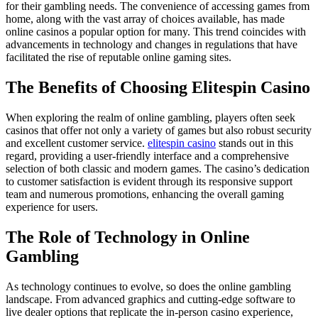
for their gambling needs. The convenience of accessing games from
home, along with the vast array of choices available, has made
online casinos a popular option for many. This trend coincides with
advancements in technology and changes in regulations that have
facilitated the rise of reputable online gaming sites.
The Benefits of Choosing Elitespin Casino
When exploring the realm of online gambling, players often seek
casinos that offer not only a variety of games but also robust security
and excellent customer service.
elitespin casino
stands out in this
regard, providing a user-friendly interface and a comprehensive
selection of both classic and modern games. The casino’s dedication
to customer satisfaction is evident through its responsive support
team and numerous promotions, enhancing the overall gaming
experience for users.
The Role of Technology in Online
Gambling
As technology continues to evolve, so does the online gambling
landscape. From advanced graphics and cutting-edge software to
live dealer options that replicate the in-person casino experience,