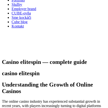
Portfólio
Služby
Employer brand
CUBE-ovňa
Sme kockáči
Cube blog
Kontakt
Casino elitespin — complete guide
casino elitespin
Understanding the Growth of Online
Casinos
The online casino industry has experienced substantial growth in
recent years, with players increasingly turning to digital platforms