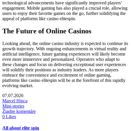
technological advancements have significantly improved players‘
engagement. Mobile gaming has also played a crucial role, allowing
users to enjoy their favorite games on the go, further solidifying the
appeal of platforms like casino elitespin.
The Future of Online Casinos
Looking ahead, the online casino industry is expected to continue its
growth trajectory. With ongoing enhancements in virtual reality and
artificial intelligence, future gaming experiences will likely become
even more immersive and personalized. Operators who adapt to
these changes and focus on delivering exceptional user experiences
will solidify their positions as industry leaders. As more players
embrace the convenience and excitement of online gaming,
platforms like casino elitespin will be at the forefront of this rapidly
evolving market.
07.07.2026
Marcel Hinca
Mini-stories
Žiadne komentáre
0 Likes
All about elite spin