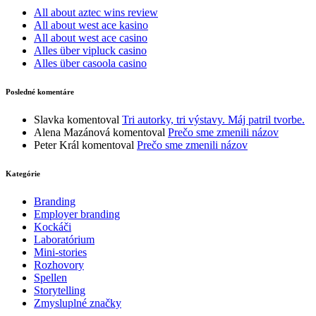
All about aztec wins review
All about west ace kasino
All about west ace casino
Alles über vipluck casino
Alles über casoola casino
Posledné komentáre
Slavka
komentoval
Tri autorky, tri výstavy. Máj patril tvorbe.
Alena Mazánová
komentoval
Prečo sme zmenili názov
Peter Král
komentoval
Prečo sme zmenili názov
Kategórie
Branding
Employer branding
Kockáči
Laboratórium
Mini-stories
Rozhovory
Spellen
Storytelling
Zmysluplné značky