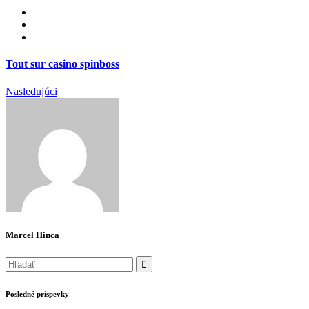
Tout sur casino spinboss
Nasledujúci
Marcel Hinca
Posledné príspevky